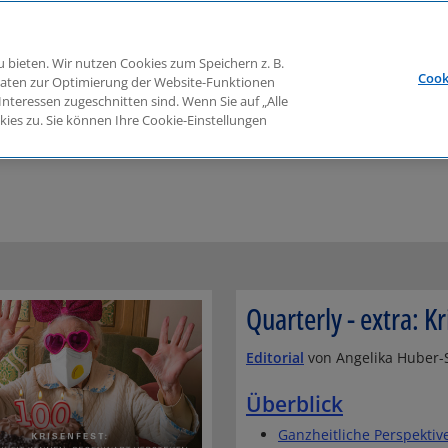
 bieten. Wir nutzen Cookies zum Speichern z. B.
Cook
 Daten zur Optimierung der Website-Funktionen
 Interessen zugeschnitten sind. Wenn Sie auf „Alle
Publikationen
Corporate Governance
Fortbil
ies zu. Sie können Ihre Cookie-Einstellungen
en
Quarterly - extra
Krisenfest
Quarterly - extra: K
Editorial
von Angelika Huber-S
Überblick
Ganzheitliche Perspektiv