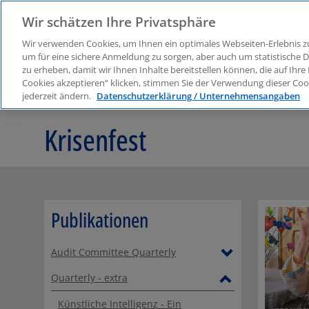
Wir schätzen Ihre Privatsphäre
Wir verwenden Cookies, um Ihnen ein optimales Webseiten-Erlebnis zu
um für eine sichere Anmeldung zu sorgen, aber auch um statistische
zu erheben, damit wir Ihnen Inhalte bereitstellen können, die auf Ihre
Das ACI
Denkanstoß
Cookies akzeptieren“ klicken, stimmen Sie der Verwendung dieser Cook
jederzeit ändern.
Datenschutzerklärung / Unternehmensangaben
Plattform für Aufsichtsräte und Führungskräfte
Publikation
Krisenfest
Publikationen
Audit Committee Quarterly
Quarterly - extra
Künstliche Intelligenz - Ein