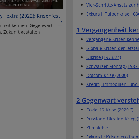
Vier-Schritte-Ansatz zur 
Exkurs I: Tulpenkrise 163
y - extra (2022): Krisenfest
nheit kennen, Gegenwart
1 Vergangenheit ke
, Zukunft gestalten
Vergangene Krisen kenn
Globale Krisen der letzte
Ölkrise (1973/74)
Schwarzer Montag (1987-
Dotcom-Krise (2000)
Kredit-, Immobilien- und 
2 Gegenwart verste
Covid-19-Krise (2020-?)
Russland-Ukraine-Krieg (
Klimakrise
Exkurs II: Krisen eröffne