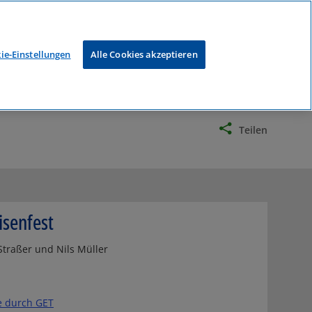
Germany (Deutsch)
Global ACI - ACI Netzwerk
Links
Abo
Kontakt
ie-Einstellungen
Alle Cookies akzeptieren
dung
Veranstaltungen
Teilen
risenfest
traßer und Nils Müller
e durch GET