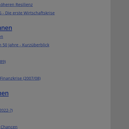
höheren Resilienz
6 - Die erste Wirtschaftskrise
nnen
en
n 50 Jahre - Kurzüberblick
89)
Finanzkrise (2007/08)
hen
2022-?)
n Chancen