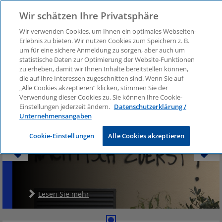
Wir schätzen Ihre Privatsphäre
Wir verwenden Cookies, um Ihnen ein optimales Webseiten-
Erlebnis zu bieten. Wir nutzen Cookies zum Speichern z. B.
Corporate Social Responsibility
um für eine sichere Anmeldung zu sorgen, aber auch um
statistische Daten zur Optimierung der Website-Funktionen
zu erheben, damit wir Ihnen Inhalte bereitstellen können,
die auf Ihre Interessen zugeschnitten sind. Wenn Sie auf
„Alle Cookies akzeptieren“ klicken, stimmen Sie der
Verwendung dieser Cookies zu. Sie können Ihre Cookie-
Quarterly - extra
Einstellungen jederzeit ändern.
Datenschutzerklärung /
Unternehmensangaben
Corporate Social Responsibility
Cookie-Einstellungen
Alle Cookies akzeptieren
2017
Lesen Sie mehr