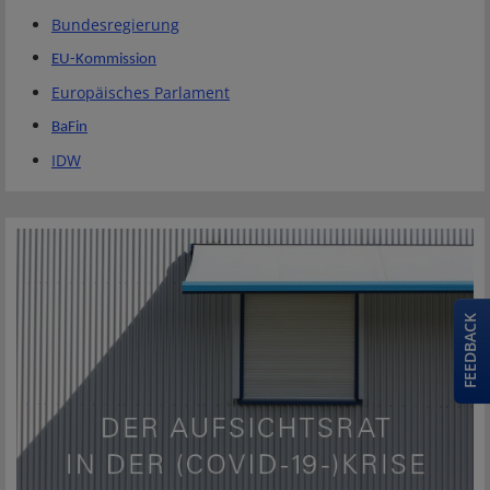
Bundesregierung
EU-Kommission
Europäisches Parlament
BaFin
IDW
FEEDBACK