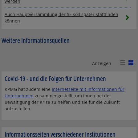
werden
Auch Hauptversammlung der SE soll später stattfinden
können
Gesetzgeber reagiert auf Covid-19 – Durchführung
Weitere Informationsquellen
virtueller Hauptversammlungen für 2020 erleichtert und
Insolvenzrecht geändert
Anzeigen
Covid-19 - und die Folgen für Unternehmen
KPMG hat zudem eine
Internetseite mit Informationen für
Unternehmen
zusammengestellt, um ihnen bei der
Bewältigung der Krise zu helfen und sie für die Zukunft
aufzustellen.
Informationsseiten verschiedener Institutionen